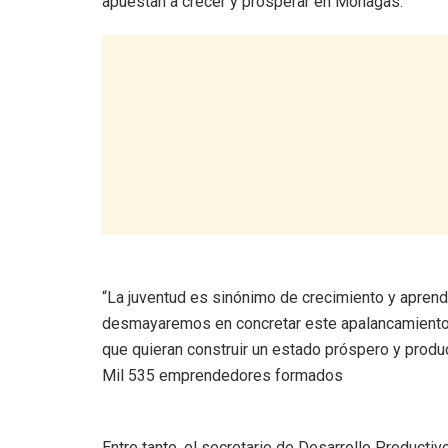
apuestan a crecer y prosperar en Monagas.
“La juventud es sinónimo de crecimiento y aprend
desmayaremos en concretar este apalancamiento 
que quieran construir un estado próspero y produc
Mil 535 emprendedores formados
Entre tanto, el secretario de Desarrollo Producti