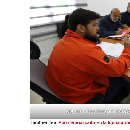
Gobernador Luna fusionará producci
Tambien lea:
Foro enmarcado en la lucha anti