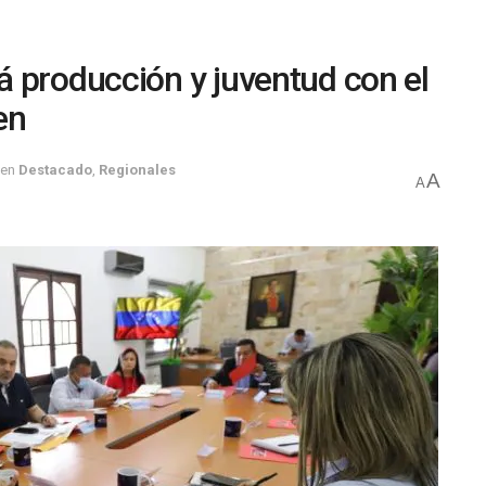
 producción y juventud con el
en
en
Destacado
,
Regionales
A
A