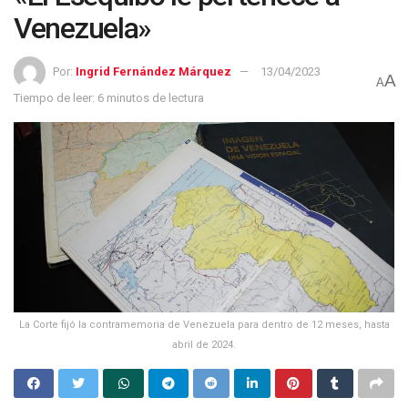
Venezuela»
Por:
Ingrid Fernández Márquez
13/04/2023
A
A
Tiempo de leer: 6 minutos de lectura
La Corte fijó la contramemoria de Venezuela para dentro de 12 meses, hasta
abril de 2024.