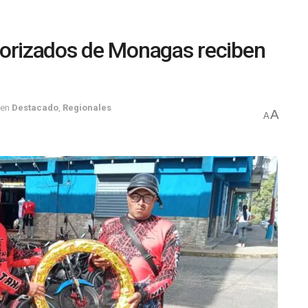
rizados de Monagas reciben
en
Destacado
,
Regionales
A
A