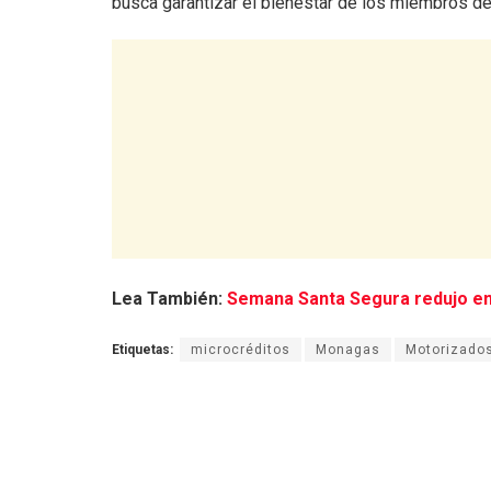
busca garantizar el bienestar de los miembros de 
Lea También:
Semana Santa Segura redujo en
Etiquetas:
microcréditos
Monagas
Motorizado