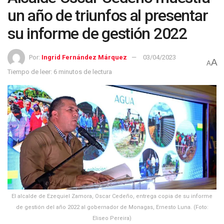
un año de triunfos al presentar
su informe de gestión 2022
Por:
Ingrid Fernández Márquez
03/04/2023
A
A
Tiempo de leer: 6 minutos de lectura
El alcalde de Ezequiel Zamora, Oscar Cedeño, entrega copia de su informe
de gestión del año 2022 al gobernador de Monagas, Ernesto Luna. (Foto:
Eliseo Pereira)