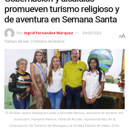
promueven turismo religioso y
de aventura en Semana Santa
Por:
Ingrid Fernández Márquez
29/03/2023
A
A
Tiempo de leer: 2 minutos de lectura
El alcalde Jesús Velásquez junto a Ginnette Ramos, directora de turismo del
municipio; Franyelis Ramos, reina de Acosta; representantes de la
Corporación de Turismo de Monagas y la Unidad Estadal de Inatur. (Foto: