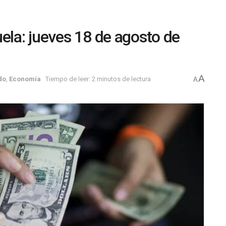
ela: jueves 18 de agosto de
A
do
,
Economía
Tiempo de leer: 2 minutos de lectura
A