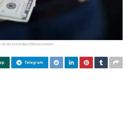
os de las monedas internacionales
pp
Telegram