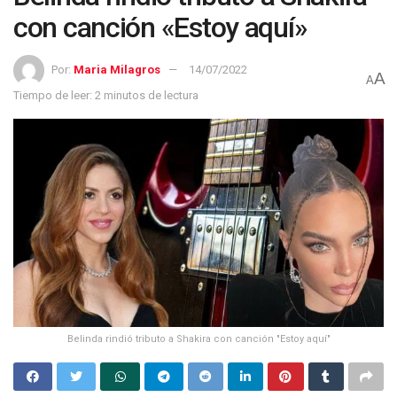
con canción «Estoy aquí»
Por:
Maria Milagros
14/07/2022
A
A
Tiempo de leer: 2 minutos de lectura
Belinda rindió tributo a Shakira con canción "Estoy aquí"