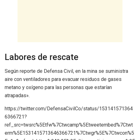
Labores de rescate
Según reporte de Defensa Civil, en la mina se suministra
aire con ventiladores para evacuar residuos de gases
metano y oxígeno para las personas que estarían
atrapadas».
https://twitter.com/DefensaCivilCo/status/153141571364
6366721?
ref_src=twsrc%5Etfw%7Ctwcamp%5Etweetembed%7Ctwt
erm%5E1531415713646366721%7Ctwgr%5E%7Ctwcon%5