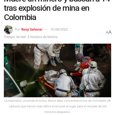
tras explosión de mina en
Colombia
Por:
Rosy Salazar
01/06/2022
A
A
Tiempo de leer: 3 minutos de lectura
La explosión, ocurrida el lunes, liberó altas concentraciones de monóxido de
carbono que hacen más difícil el acceso al lugar para el rescate de los
mineros atrapados.