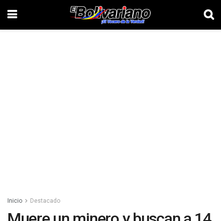
Inicio
Destacado
Muere un minero y buscan a 14