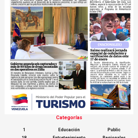
Categorías
1
Educación
Public
18
Entretenimiento
Regionales