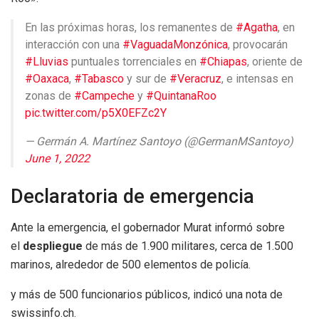
En las próximas horas, los remanentes de
#Agatha
, en
interacción con una
#VaguadaMonzónica
, provocarán
#Lluvias
puntuales torrenciales en
#Chiapas
, oriente de
#Oaxaca
,
#Tabasco
y sur de
#Veracruz
, e intensas en
zonas de
#Campeche
y
#QuintanaRoo
pic.twitter.com/p5X0EFZc2Y
— Germán A. Martínez Santoyo (@GermanMSantoyo)
June 1, 2022
Declaratoria de emergencia
Ante la emergencia, el gobernador Murat informó sobre
el
despliegue
de más de 1.900 militares, cerca de 1.500
marinos, alrededor de 500 elementos de policía.
y más de 500 funcionarios públicos, indicó una nota de
swissinfo.ch.