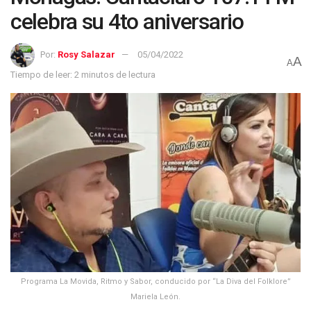
celebra su 4to aniversario
Por:
Rosy Salazar
05/04/2022
A
A
Tiempo de leer: 2 minutos de lectura
Programa La Movida, Ritmo y Sabor, conducido por “La Diva del Folklore”
Mariela León.