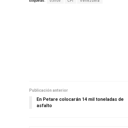
Etiquetas:
03nov
CPI
Venezuela
Publicación anterior
En Petare colocarán 14 mil toneladas de
asfalto