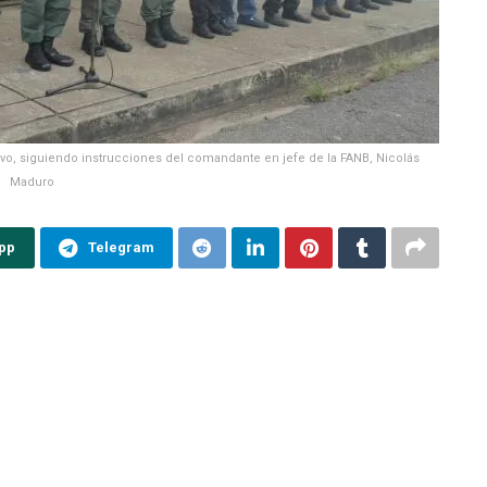
ativo, siguiendo instrucciones del comandante en jefe de la FANB, Nicolás
Maduro
pp
Telegram