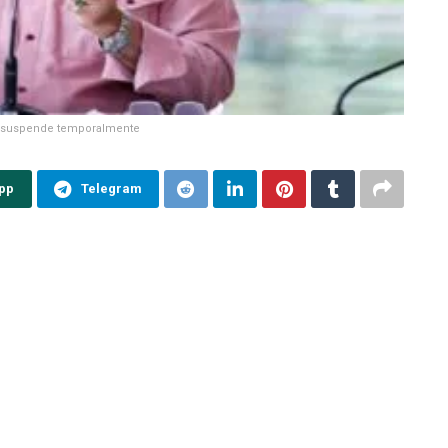
 suspende temporalmente
pp
Telegram