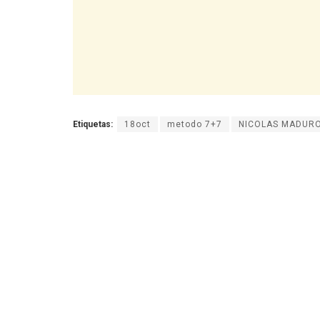
Etiquetas:
18oct
metodo 7+7
NICOLAS MADUR