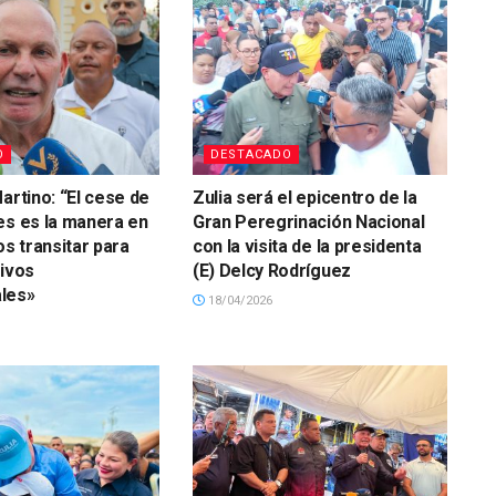
O
DESTACADO
artino: “El cese de
Zulia será el epicentro de la
es es la manera en
Gran Peregrinación Nacional
 transitar para
con la visita de la presidenta
tivos
(E) Delcy Rodríguez
les»
18/04/2026