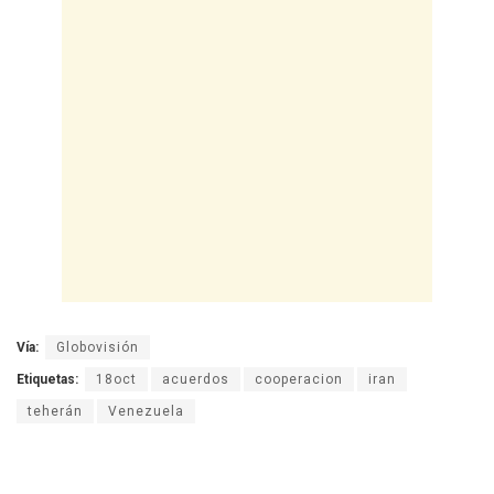
Vía:
Globovisión
Etiquetas:
18oct
acuerdos
cooperacion
iran
teherán
Venezuela