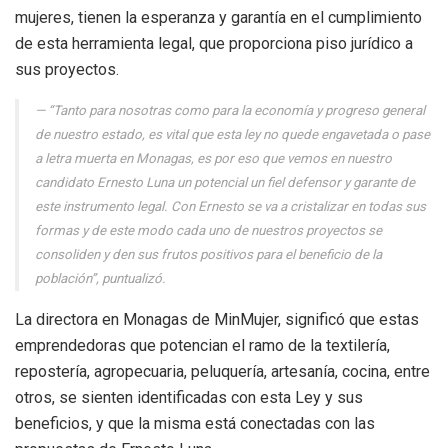
mujeres, tienen la esperanza y garantía en el cumplimiento
de esta herramienta legal, que proporciona piso jurídico a
sus proyectos.
“Tanto para nosotras como para la economía y progreso general
de nuestro estado, es vital que esta ley no quede engavetada o pase
a letra muerta en Monagas, es por eso que vemos en nuestro
candidato Ernesto Luna un potencial un fiel defensor y garante de
este instrumento legal. Con Ernesto se va a cristalizar en todas sus
formas y de este modo cada uno de nuestros proyectos se
consoliden y den sus frutos positivos para el beneficio de la
población”, puntualizó.
La directora en Monagas de MinMujer, significó que estas
emprendedoras que potencian el ramo de la textilería,
repostería, agropecuaria, peluquería, artesanía, cocina, entre
otros, se sienten identificadas con esta Ley y sus
beneficios, y que la misma está conectadas con las