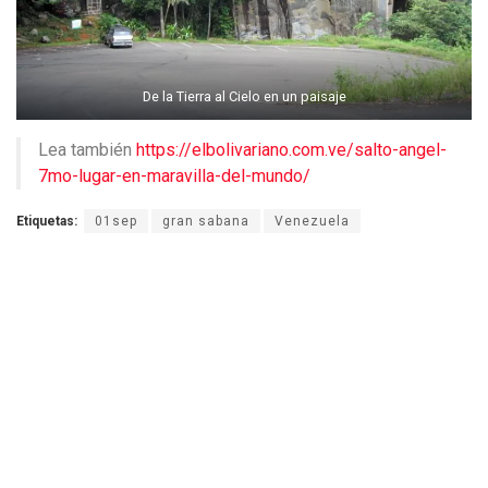
De la Tierra al Cielo en un paisaje
Lea también
https://elbolivariano.com.ve/salto-angel-
7mo-lugar-en-maravilla-del-mundo/
Etiquetas:
01sep
gran sabana
Venezuela