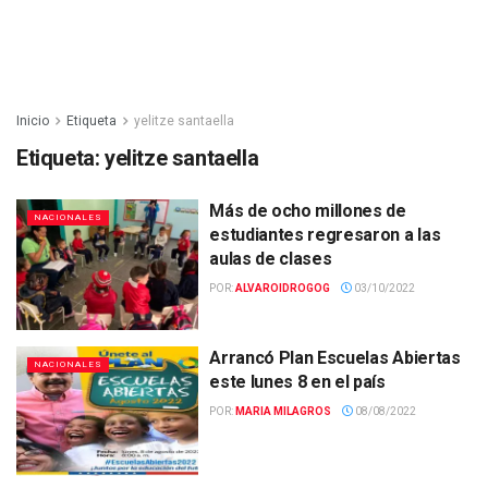
Inicio
Etiqueta
yelitze santaella
Etiqueta:
yelitze santaella
Más de ocho millones de
NACIONALES
estudiantes regresaron a las
aulas de clases
POR:
ALVAROIDROGOG
03/10/2022
Arrancó Plan Escuelas Abiertas
NACIONALES
este lunes 8 en el país
POR:
MARIA MILAGROS
08/08/2022