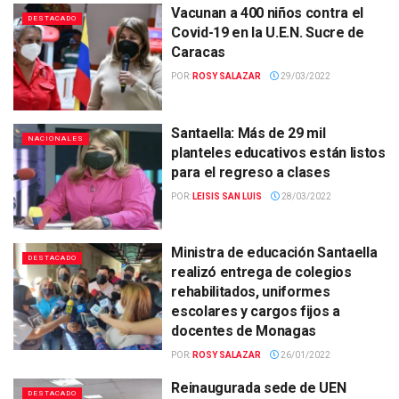
Vacunan a 400 niños contra el
DESTACADO
Covid-19 en la U.E.N. Sucre de
Caracas
POR:
ROSY SALAZAR
29/03/2022
Santaella: Más de 29 mil
NACIONALES
planteles educativos están listos
para el regreso a clases
POR:
LEISIS SAN LUIS
28/03/2022
Ministra de educación Santaella
DESTACADO
realizó entrega de colegios
rehabilitados, uniformes
escolares y cargos fijos a
docentes de Monagas
POR:
ROSY SALAZAR
26/01/2022
Reinaugurada sede de UEN
DESTACADO