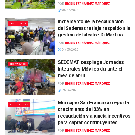
POR:
INGRID FERNÁNDEZ MÁRQUEZ
28/07/2026
Incremento de la recaudación
DESTACADO
del Sedemat refleja respaldo a la
gestión del alcalde Di Martino
POR:
INGRID FERNÁNDEZ MÁRQUEZ
04/05/2026
SEDEMAT despliega Jornadas
DESTACADO
Integrales Móviles durante el
mes de abril
POR:
INGRID FERNÁNDEZ MÁRQUEZ
09/04/2026
Municipio San Francisco reporta
NACIONALES
crecimiento del 33% en
recaudación y anuncia incentivos
para captar contribuyentes
POR:
INGRID FERNÁNDEZ MÁRQUEZ