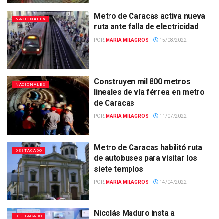
Metro de Caracas activa nueva
NACIONALES
ruta ante falla de electricidad
POR:
MARIA MILAGROS
15/08/2022
Construyen mil 800 metros
NACIONALES
lineales de vía férrea en metro
de Caracas
POR:
MARIA MILAGROS
11/07/2022
Metro de Caracas habilitó ruta
DESTACADO
de autobuses para visitar los
siete templos
POR:
MARIA MILAGROS
14/04/2022
Nicolás Maduro insta a
DESTACADO