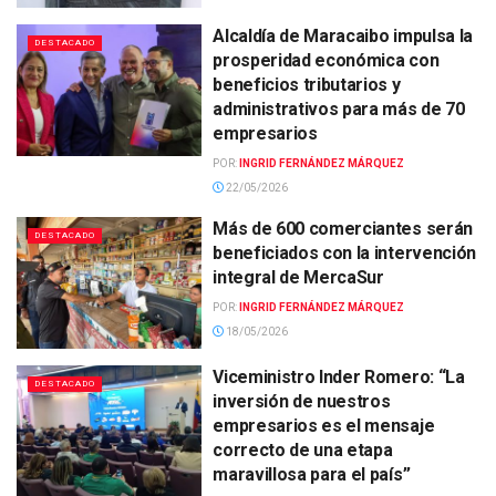
Alcaldía de Maracaibo impulsa la
DESTACADO
prosperidad económica con
beneficios tributarios y
administrativos para más de 70
empresarios
POR:
INGRID FERNÁNDEZ MÁRQUEZ
22/05/2026
Más de 600 comerciantes serán
DESTACADO
beneficiados con la intervención
integral de MercaSur
POR:
INGRID FERNÁNDEZ MÁRQUEZ
18/05/2026
Viceministro Inder Romero: “La
DESTACADO
inversión de nuestros
empresarios es el mensaje
correcto de una etapa
maravillosa para el país”