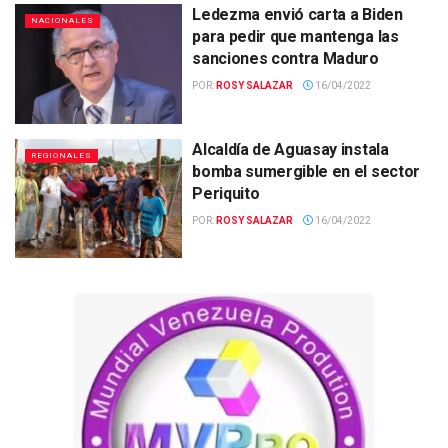
Ledezma envió carta a Biden
NACIONALES
para pedir que mantenga las
sanciones contra Maduro
POR:
ROSY SALAZAR
16/04/2022
Alcaldía de Aguasay instala
REGIONALES
bomba sumergible en el sector
Periquito
POR:
ROSY SALAZAR
16/04/2022