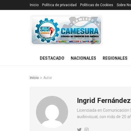
Inicio
Política de privacidad
Políticas de Cookies
Sobre No
DESTACADO
NACIONALES
REGIONALES
Inicio
Autor
Ingrid Fernánde
Licenciada en Comunicación So
audiovisual, con más de 20 a