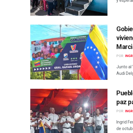
y espera
Gobie
vivie
Marci
POR:
INGR
Junto al 
Audi Delg
Puebl
paz p
POR:
INGR
Ingrid Fe
de octubr