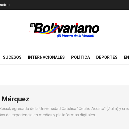
sotros
SUCESOS
INTERNACIONALES
POLÍTICA
DEPORTES
EN
z Márquez
cial, egresada de la Universidad Católica "Cecilio Acosta" (Zulia) y cr
ños de experiencia en medios y plataformas digitales.