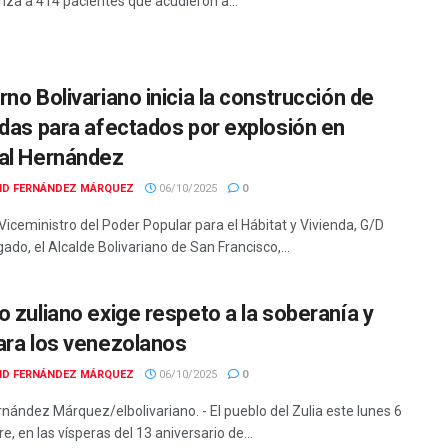
nza a 414 pacientes que acudieron a...
rno Bolivariano inicia la construcción de
ndas para afectados por explosión en
al Hernández
ID FERNÁNDEZ MÁRQUEZ
06/10/2025
0
Viceministro del Poder Popular para el Hábitat y Vivienda, G/D
ado, el Alcalde Bolivariano de San Francisco,...
o zuliano exige respeto a la soberanía y
ara los venezolanos
ID FERNÁNDEZ MÁRQUEZ
06/10/2025
0
rnández Márquez/elbolivariano. - El pueblo del Zulia este lunes 6
e, en las vísperas del 13 aniversario de...