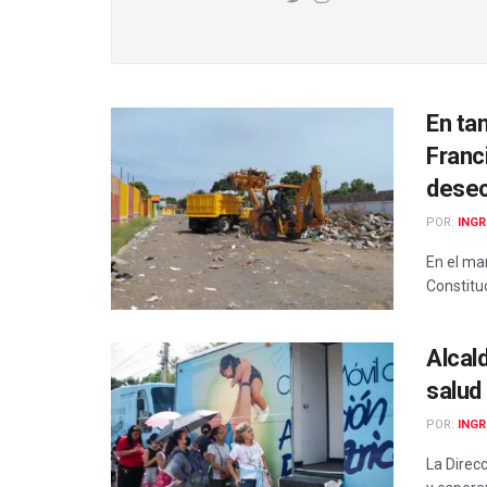
En ta
Franc
desec
POR:
INGR
En el ma
Constituc
Alcal
salud 
POR:
INGR
La Direc