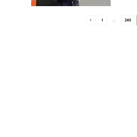
1
…
240