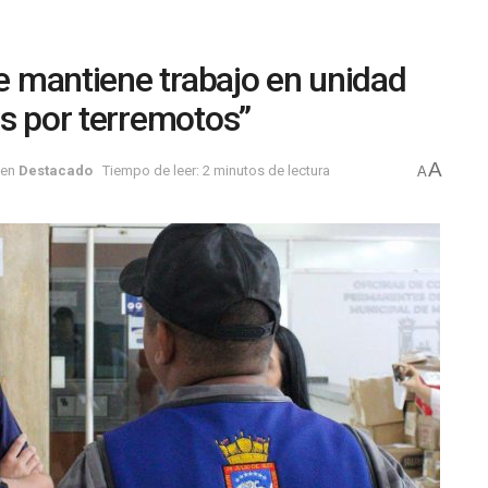
Se mantiene trabajo en unidad
os por terremotos”
A
en
Destacado
Tiempo de leer: 2 minutos de lectura
A