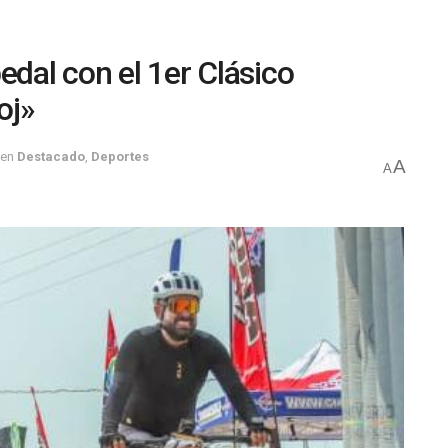
edal con el 1er Clásico
oj»
en
Destacado
,
Deportes
A
A