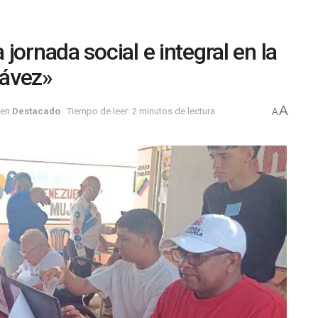
jornada social e integral en la
hávez»
A
en
Destacado
Tiempo de leer: 2 minutos de lectura
A