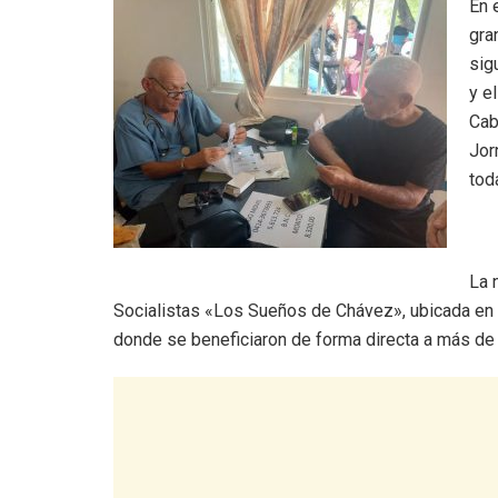
En 
gra
sig
y e
Cab
Jor
tod
La 
Socialistas «Los Sueños de Chávez», ubicada en e
donde se beneficiaron de forma directa a más de