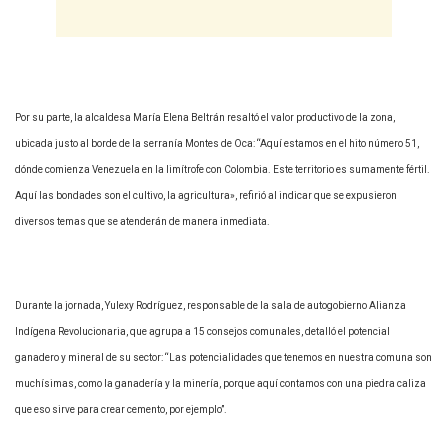
Por su parte, la alcaldesa María Elena Beltrán resaltó el valor productivo de la zona,
ubicada justo al borde de la serranía Montes de Oca: “Aquí estamos en el hito número 51,
dónde comienza Venezuela en la limítrofe con Colombia. Este territorio es sumamente fértil.
Aquí las bondades son el cultivo, la agricultura», refirió al indicar que se expusieron
diversos temas que se atenderán de manera inmediata.
Durante la jornada, Yulexy Rodríguez, responsable de la sala de autogobierno Alianza
Indígena Revolucionaria, que agrupa a 15 consejos comunales, detalló el potencial
ganadero y mineral de su sector: “Las potencialidades que tenemos en nuestra comuna son
muchísimas, como la ganadería y la minería, porque aquí contamos con una piedra caliza
que eso sirve para crear cemento, por ejemplo”.