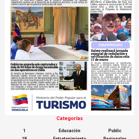
Categorías
1
Educación
Public
18
Entretenimiento
Regionales