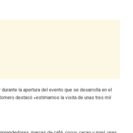
durante la apertura del evento que se desarrolla en el
 Romero destacó «estimamos la visita de unas tres mil
mprendedores, marcas de café, cocuy, cacao y miel, unas