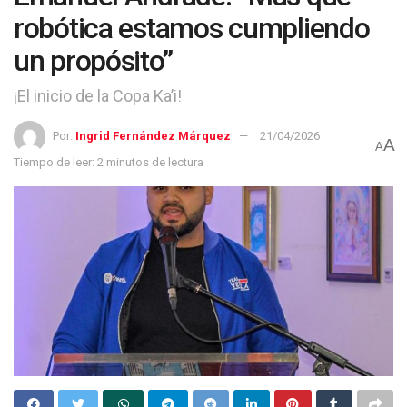
robótica estamos cumpliendo
un propósito”
¡El inicio de la Copa Ka’i!
Por:
Ingrid Fernández Márquez
21/04/2026
A
A
Tiempo de leer: 2 minutos de lectura