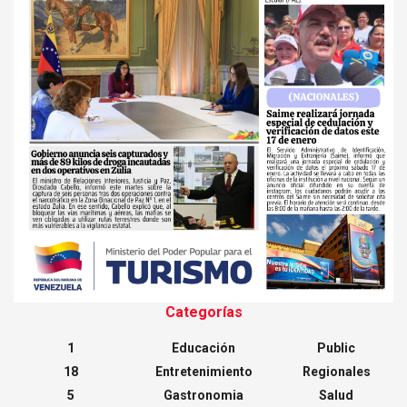
Categorías
1
Educación
Public
18
Entretenimiento
Regionales
5
Gastronomia
Salud