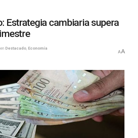
o: Estrategia cambiaria supera
rimestre
en
Destacado
,
Economía
A
A