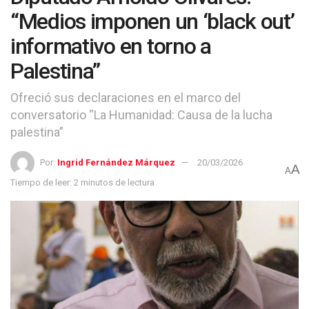
“Medios imponen un ‘black out’
informativo en torno a
Palestina”
Ofreció sus declaraciones en el marco del
conversatorio “La Humanidad: Causa de la lucha
palestina”
Por:
Ingrid Fernández Márquez
20/03/2026
A
A
Tiempo de leer: 2 minutos de lectura