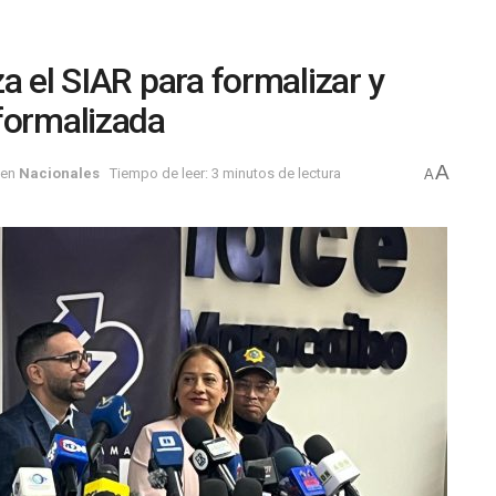
a el SIAR para formalizar y
formalizada
A
en
Nacionales
Tiempo de leer: 3 minutos de lectura
A