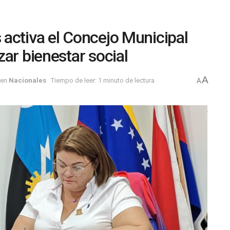
activa el Concejo Municipal
ar bienestar social
A
en
Nacionales
Tiempo de leer: 1 minuto de lectura
A