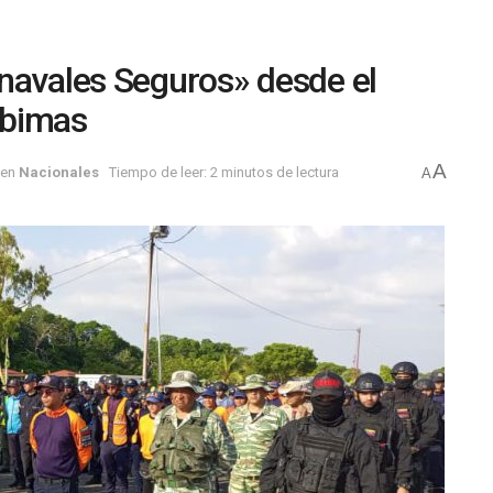
navales Seguros» desde el
abimas
A
en
Nacionales
Tiempo de leer: 2 minutos de lectura
A