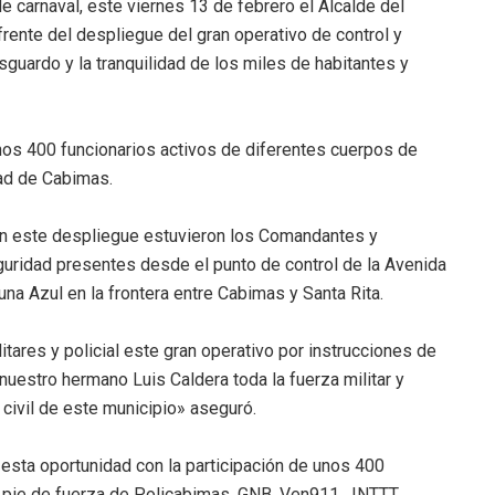
e carnaval, este viernes 13 de febrero el Alcalde del
frente del despliegue del gran operativo de control y
guardo y la tranquilidad de los miles de habitantes y
os 400 funcionarios activos de diferentes cuerpos de
dad de Cabimas.
en este despliegue estuvieron los Comandantes y
uridad presentes desde el punto de control de la Avenida
una Azul en la frontera entre Cabimas y Santa Rita.
itares y policial este gran operativo por instrucciones de
uestro hermano Luis Caldera toda la fuerza militar y
r civil de este municipio» aseguró.
esta oportunidad con la participación de unos 400
l pie de fuerza de Policabimas, GNB, Ven911 , INTTT,