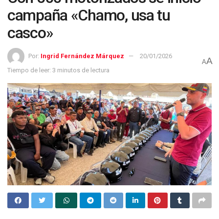
campaña «Chamo, usa tu
casco»
Por:
Ingrid Fernández Márquez
20/01/2026
A
A
Tiempo de leer: 3 minutos de lectura