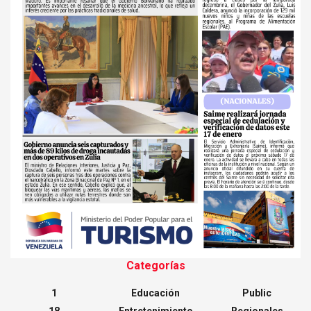
Categorías
1
Educación
Public
18
Entretenimiento
Regionales