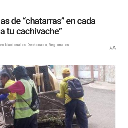
as de “chatarras” en cada
a tu cachivache”
en
Nacionales
,
Destacado
,
Regionales
A
A