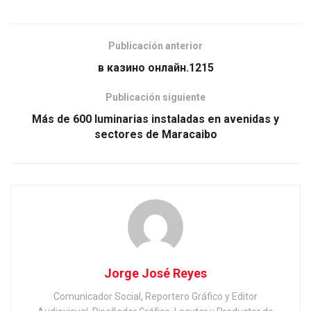
Publicación anterior
в казино онлайн.1215
Publicación siguiente
Más de 600 luminarias instaladas en avenidas y
sectores de Maracaibo
Jorge José Reyes
Comunicador Social, Reportero Gráfico y Editor