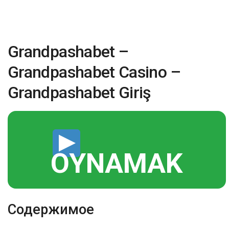
Grandpashabet –
Grandpashabet Casino –
Grandpashabet Giriş
OYNAMAK
Содержимое