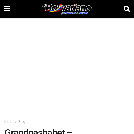
Inicio
Blog
Grandpashabet –