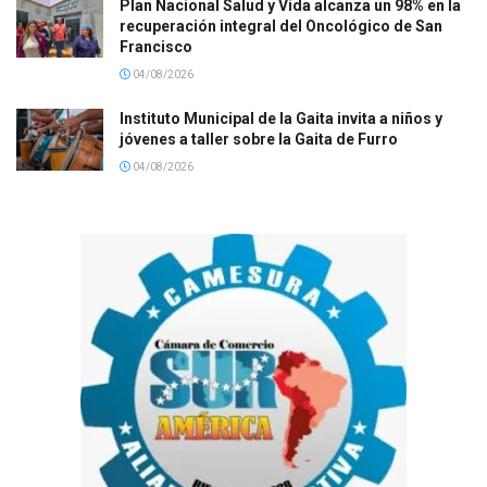
Plan Nacional Salud y Vida alcanza un 98% en la
recuperación integral del Oncológico de San
Francisco
04/08/2026
Instituto Municipal de la Gaita invita a niños y
jóvenes a taller sobre la Gaita de Furro
04/08/2026