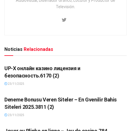
Audiovisual, Diseñador Gráfico, Locutor y Productor de
Televisión.
Noticias
Relacionadas
BLOG
UP-X онлайн казино лицензия и
безопасность.6170 (2)
23/11/2025
BLOG
Deneme Bonusu Veren Siteler – En Gvenilir Bahis
Siteleri 2025.3811 (2)
23/11/2025
BLOG
Jouer au Plinko en ligne – Jeu de casino.784