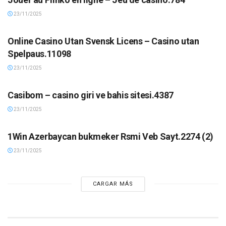
23/11/2025
BLOG
Online Casino Utan Svensk Licens – Casino utan
Spelpaus.11098
23/11/2025
BLOG
Casibom – casino giri ve bahis sitesi.4387
23/11/2025
BLOG
1Win Azerbaycan bukmeker Rsmi Veb Sayt.2274 (2)
23/11/2025
CARGAR MÁS