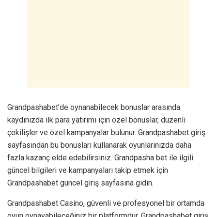
Grandpashabet’de oynanabilecek bonuslar arasında
kaydınızda ilk para yatırımı için özel bonuslar, düzenli
çekilişler ve özel kampanyalar bulunur. Grandpashabet giriş
sayfasından bu bonusları kullanarak oyunlarınızda daha
fazla kazanç elde edebilirsiniz. Grandpasha bet ile ilgili
güncel bilgileri ve kampanyaları takip etmek için
Grandpashabet güncel giriş sayfasına gidin.
Grandpashabet Casino, güvenli ve profesyonel bir ortamda
oyun oynayabileceğiniz bir platformdur. Grandpashabet giriş