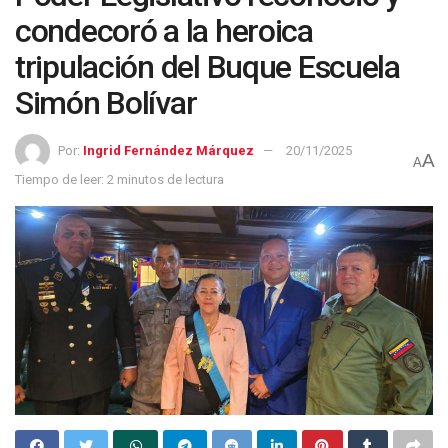
condecoró a la heroica
tripulación del Buque Escuela
Simón Bolívar
Por:
Ingrid Fernández Márquez
20/11/2025
A
A
Tiempo de leer: 2 minutos de lectura