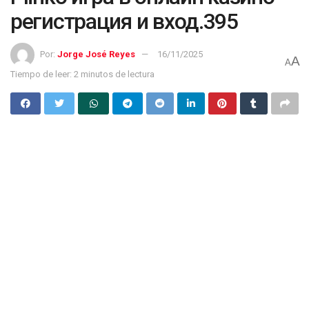
регистрация и вход.395
Por:
Jorge José Reyes
16/11/2025
A
A
Tiempo de leer: 2 minutos de lectura