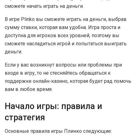
сможете начать играть на деньги.
В игре Plinko вы сможете играть на деньги, выбрав
сумму ставки, которая вам удобна. Игра проста и
доступна для игроков всех уровней, поэтому вы
сможете насладиться игрой и попытаться выиграть
деньги.
Если у вас возникнут вопросы или проблемы при
входе в игру, то не стесняйтесь обращаться к
поддержке онлайн-казино, которая будет рад помочь
вам в любое время.
Начало игры: правила и
стратегия
Основные правила игры Плинко следующие: