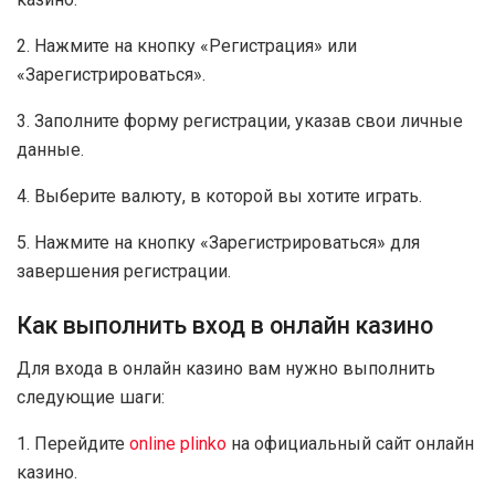
2. Нажмите на кнопку «Регистрация» или
«Зарегистрироваться».
3. Заполните форму регистрации, указав свои личные
данные.
4. Выберите валюту, в которой вы хотите играть.
5. Нажмите на кнопку «Зарегистрироваться» для
завершения регистрации.
Как выполнить вход в онлайн казино
Для входа в онлайн казино вам нужно выполнить
следующие шаги:
1. Перейдите
online plinko
на официальный сайт онлайн
казино.