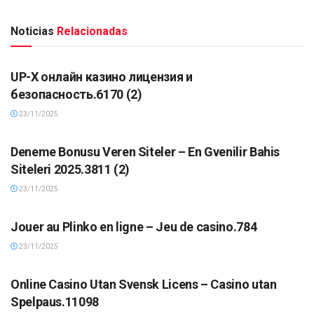
Noticias
Relacionadas
BLOG
UP-X онлайн казино лицензия и
безопасность.6170 (2)
23/11/2025
BLOG
Deneme Bonusu Veren Siteler – En Gvenilir Bahis
Siteleri 2025.3811 (2)
23/11/2025
BLOG
Jouer au Plinko en ligne – Jeu de casino.784
23/11/2025
BLOG
Online Casino Utan Svensk Licens – Casino utan
Spelpaus.11098