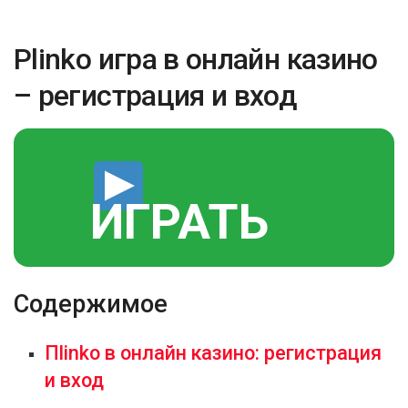
Plinko игра в онлайн казино
– регистрация и вход
ИГРАТЬ
Содержимое
Пlinko в онлайн казино: регистрация
и вход