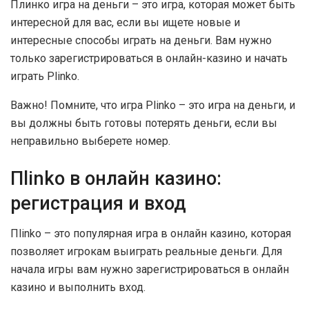
Плинко игра на деньги – это игра, которая может быть
интересной для вас, если вы ищете новые и
интересные способы играть на деньги. Вам нужно
только зарегистрироваться в онлайн-казино и начать
играть Plinko.
Важно! Помните, что игра Plinko – это игра на деньги, и
вы должны быть готовы потерять деньги, если вы
неправильно выберете номер.
Пlinko в онлайн казино:
регистрация и вход
Пlinko – это популярная игра в онлайн казино, которая
позволяет игрокам выиграть реальные деньги. Для
начала игры вам нужно зарегистрироваться в онлайн
казино и выполнить вход.