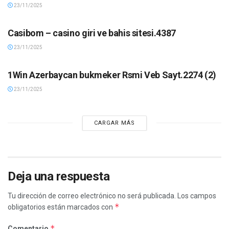
23/11/2025
BLOG
Casibom – casino giri ve bahis sitesi.4387
23/11/2025
BLOG
1Win Azerbaycan bukmeker Rsmi Veb Sayt.2274 (2)
23/11/2025
CARGAR MÁS
Deja una respuesta
Tu dirección de correo electrónico no será publicada.
Los campos
*
obligatorios están marcados con
*
Comentario