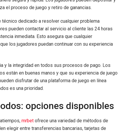
iza el proceso de juego y retiro de ganancias.
 técnico dedicado a resolver cualquier problema
es pueden contactar al servicio al cliente las 24 horas
istencia inmediata. Esto asegura que cualquier
 que los jugadores puedan continuar con su experiencia
a y la integridad en todos sus procesos de pago. Los
os están en buenas manos y que su experiencia de juego
pueden disfrutar de una plataforma de juego en línea
dos es una prioridad.
odos: opciones disponibles
tratiempos,
mrbet
ofrece una variedad de métodos de
 elegir entre transferencias bancarias, tarjetas de