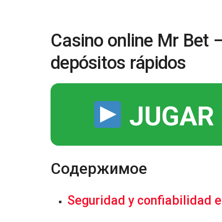
Casino online Mr Bet 
depósitos rápidos
JUGAR
Содержимое
Seguridad y confiabilidad 