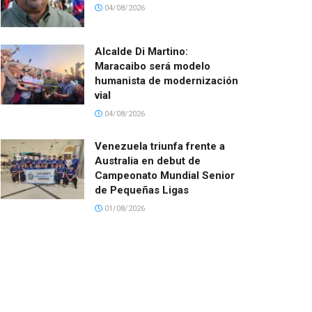
04/08/2026
Alcalde Di Martino:
Maracaibo será modelo
humanista de modernización
vial
04/08/2026
Venezuela triunfa frente a
Australia en debut de
Campeonato Mundial Senior
de Pequeñas Ligas
01/08/2026