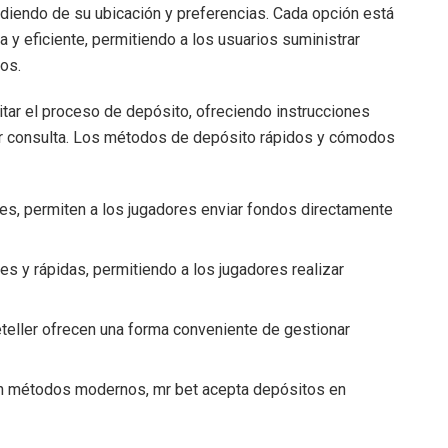
diendo de su ubicación y preferencias. Cada opción está
 y eficiente, permitiendo a los usuarios suministrar
os.
itar el proceso de depósito, ofreciendo instrucciones
ier consulta. Los métodos de depósito rápidos y cómodos
les, permiten a los jugadores enviar fondos directamente
es y rápidas, permitiendo a los jugadores realizar
eteller ofrecen una forma conveniente de gestionar
en métodos modernos, mr bet acepta depósitos en