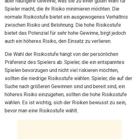
aber häufigere Gewinne, was sie zu einer guten Wahl für
Spieler macht, die ihr Risiko minimieren möchten. Die
normale Risikostufe bietet ein ausgewogenes Verhältnis
zwischen Risiko und Belohnung. Die hohe Risikostufe
bietet das Potenzial für sehr hohe Gewinne, birgt jedoch
auch ein höheres Risiko, den Einsatz zu verlieren.
Die Wahl der Risikostufe hängt von der persönlichen
Präferenz des Spielers ab. Spieler, die ein entspanntes
Spielen bevorzugen und nicht viel riskieren möchten,
sollten die niedrige Risikostufe wählen. Spieler, die auf der
Suche nach größeren Gewinnen sind und bereit sind, ein
höheres Risiko einzugehen, sollten die hohe Risikostufe
wählen. Es ist wichtig, sich der Risiken bewusst zu sein,
bevor man eine Risikostufe wählt.