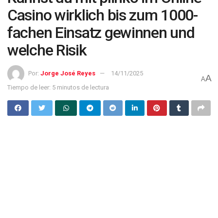
Casino wirklich bis zum 1000-
fachen Einsatz gewinnen und
welche Risik
Por:
Jorge José Reyes
14/11/2025
A
A
Tiempo de leer: 5 minutos de lectura