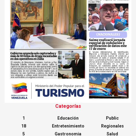
Categorías
1
Educación
Public
18
Entretenimiento
Regionales
5
Gastronomia
Salud