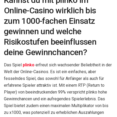
Online-Casino wirklich bis
zum 1000-fachen Einsatz
gewinnen und welche
Risikostufen beeinflussen
deine Gewinnchancen?
Das Spiel
plinko
erfreut sich wachsender Beliebtheit in der
Welt der Online-Casinos. Es ist ein einfaches, aber
fesselndes Spiel, das sowohl für Anfänger als auch für
erfahrene Spieler attraktiv ist. Mit einem RTP (Return to
Player) von beeindruckenden 99% verspricht plinko hohe
Gewinnchancen und ein aufregendes Spielerlebnis. Das
Spiel bietet zudem einen maximalen Multiplikator von bis
zu x1000, was potenziell zu erheblichen Auszahlungen