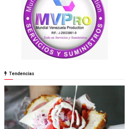
Tendencias