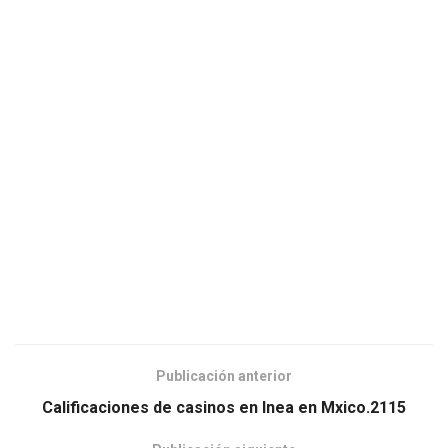
Publicación anterior
Calificaciones de casinos en lnea en Mxico.2115