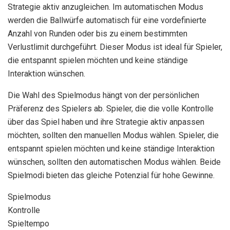
Strategie aktiv anzugleichen. Im automatischen Modus
werden die Ballwürfe automatisch für eine vordefinierte
Anzahl von Runden oder bis zu einem bestimmten
Verlustlimit durchgeführt. Dieser Modus ist ideal für Spieler,
die entspannt spielen möchten und keine ständige
Interaktion wünschen.
Die Wahl des Spielmodus hängt von der persönlichen
Präferenz des Spielers ab. Spieler, die die volle Kontrolle
über das Spiel haben und ihre Strategie aktiv anpassen
möchten, sollten den manuellen Modus wählen. Spieler, die
entspannt spielen möchten und keine ständige Interaktion
wünschen, sollten den automatischen Modus wählen. Beide
Spielmodi bieten das gleiche Potenzial für hohe Gewinne.
Spielmodus
Kontrolle
Spieltempo