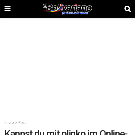
Inicio
Post
Kannst du mit plinko im Online-