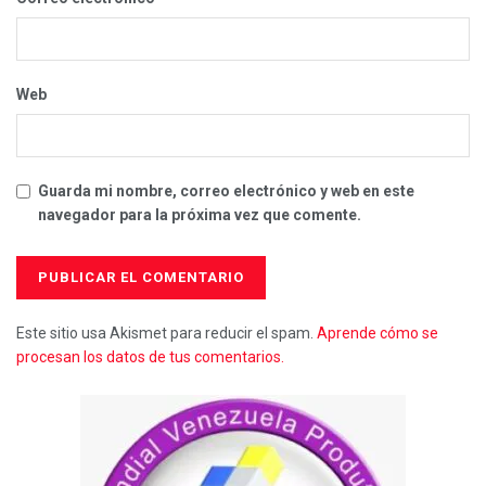
Web
Guarda mi nombre, correo electrónico y web en este
navegador para la próxima vez que comente.
Este sitio usa Akismet para reducir el spam.
Aprende cómo se
procesan los datos de tus comentarios.