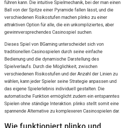
führen kann. Die intuitive Spielmechanik, bei der man einen
Ball von der Spitze einer Pyramide fallen lässt, und die
verschiedenen Risikostufen machen plinko zu einer
attraktiven Option für alle, die ein unkompliziertes, aber
gewinnversprechendes Casinospiel suchen.
Dieses Spiel von BGaming unterscheidet sich von
traditionellen Casinospielen durch seine einfache
Bedienung und die dynamische Darstellung des
Spielverlaufs. Durch die Möglichkeit, zwischen
verschiedenen Risikostufen und der Anzahl der Linien zu
wählen, kann jeder Spieler seine Strategie anpassen und
das eigene Spielerlebnis individuell gestalten. Die
automatische Funktion ermöglicht zudem ein entspanntes
Spielen ohne ständige Interaktion. plinko stellt somit eine
spannende Alternative zu komplexeren Casinospielen dar.
Wie funktioniert plinko und