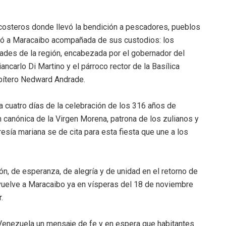
s costeros donde llevó la bendición a pescadores, pueblos
lvió a Maracaibo acompañada de sus custodios: los
dades de la región, encabezada por el gobernador del
Giancarlo Di Martino y el párroco rector de la Basílica
sbítero Nedward Andrade.
 a cuatro días de la celebración de los 316 años de
 canónica de la Virgen Morena, patrona de los zulianos y
resía mariana se de cita para esta fiesta que une a los
ción, de esperanza, de alegría y de unidad en el retorno de
 vuelve a Maracaibo ya en vísperas del 18 de noviembre
.
Venezuela un mensaje de fe y en espera que habitantes