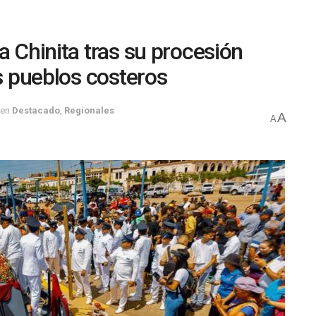
a Chinita tras su procesión
os pueblos costeros
en
Destacado
,
Regionales
A
A