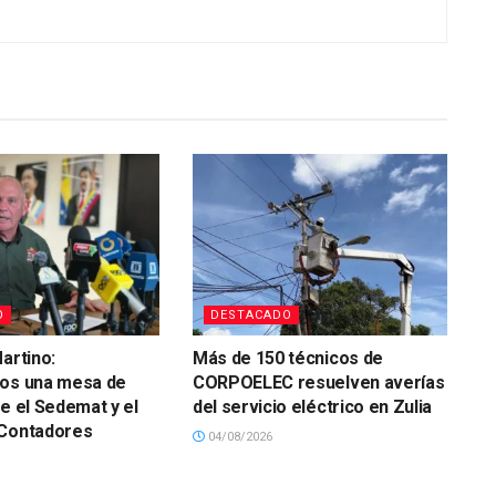
O
DESTACADO
artino:
Más de 150 técnicos de
mos una mesa de
CORPOELEC resuelven averías
re el Sedemat y el
del servicio eléctrico en Zulia
 Contadores
04/08/2026