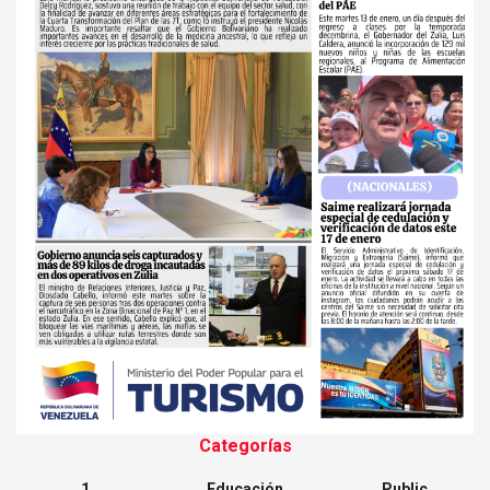
Categorías
1
Educación
Public