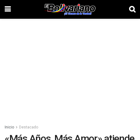
Inicio
Destacado
«Más Años, Más Amor» atiende