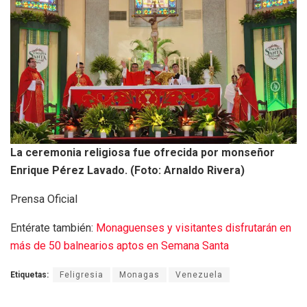
La ceremonia religiosa fue ofrecida por monseñor
Enrique Pérez Lavado. (Foto: Arnaldo Rivera)
Prensa Oficial
Entérate también:
Monaguenses y visitantes disfrutarán en
más de 50 balnearios aptos en Semana Santa
Etiquetas:
Feligresia
Monagas
Venezuela