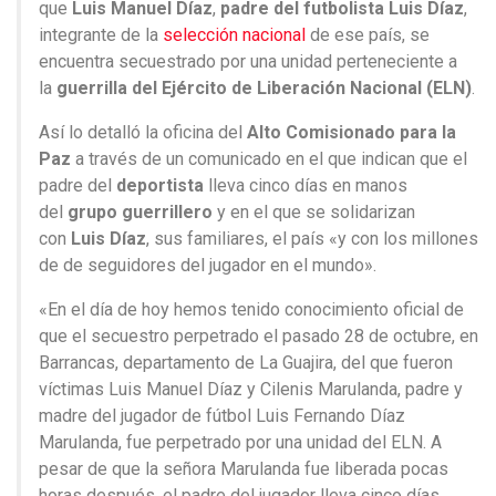
que
Luis Manuel Díaz
,
padre del futbolista Luis Díaz
,
integrante de la
selección nacional
de ese país, se
encuentra secuestrado por una unidad perteneciente a
la
guerrilla del Ejército de Liberación Nacional (ELN)
.
Así lo detalló la oficina del
Alto Comisionado para la
Paz
a través de un comunicado en el que indican que el
padre del
deportista
lleva cinco días en manos
del
grupo guerrillero
y en el que se solidarizan
con
Luis Díaz
, sus familiares, el país «y con los millones
de de seguidores del jugador en el mundo».
«En el día de hoy hemos tenido conocimiento oficial de
que el secuestro perpetrado el pasado 28 de octubre, en
Barrancas, departamento de La Guajira, del que fueron
víctimas Luis Manuel Díaz y Cilenis Marulanda, padre y
madre del jugador de fútbol Luis Fernando Díaz
Marulanda, fue perpetrado por una unidad del ELN. A
pesar de que la señora Marulanda fue liberada pocas
horas después, el padre del jugador lleva cinco días