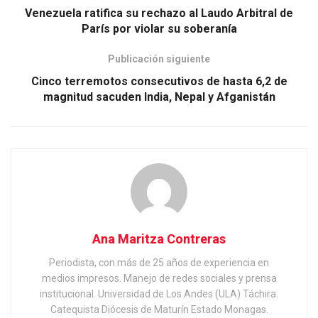
Venezuela ratifica su rechazo al Laudo Arbitral de
París por violar su soberanía
Publicación siguiente
Cinco terremotos consecutivos de hasta 6,2 de
magnitud sacuden India, Nepal y Afganistán
Ana Maritza Contreras
Periodista, con más de 25 años de experiencia en
medios impresos. Manejo de redes sociales y prensa
institucional. Universidad de Los Andes (ULA) Táchira.
Catequista Diócesis de Maturín Estado Monagas.