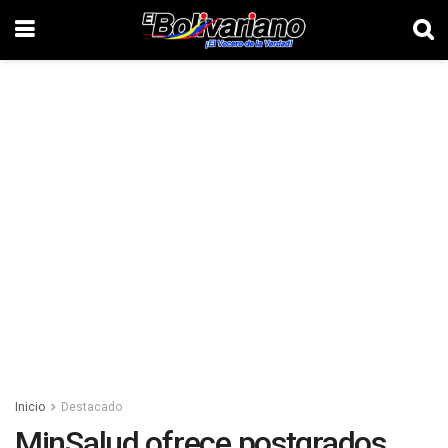
Inicio
Destacado
MinSalud ofrece postgrados