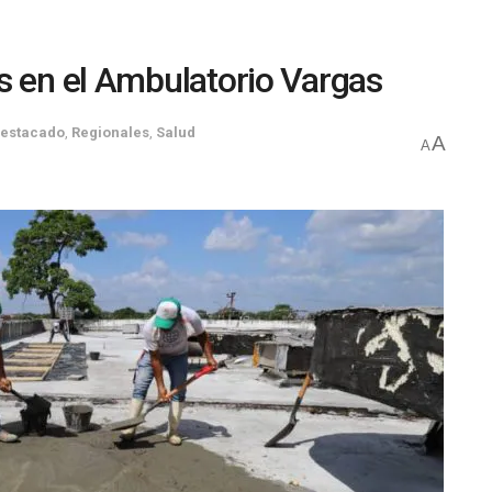
s en el Ambulatorio Vargas
estacado
,
Regionales
,
Salud
A
A