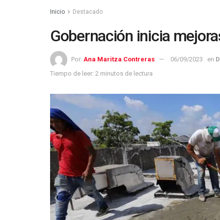
Inicio
Destacado
Gobernación inicia mejora
Por:
Ana Maritza Contreras
06/09/2023
en
D
Tiempo de leer: 2 minutos de lectura