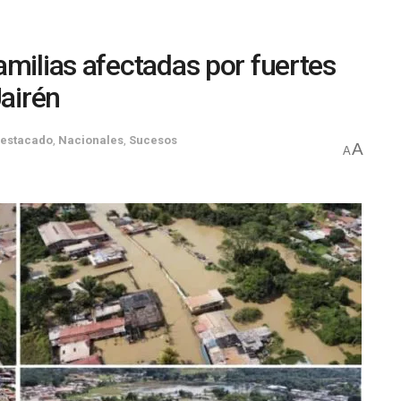
amilias afectadas por fuertes
Uairén
estacado
,
Nacionales
,
Sucesos
A
A